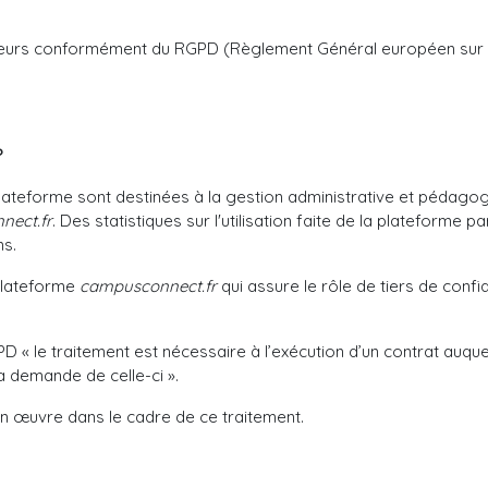
isateurs conformément du RGPD (Règlement Général européen sur
?
plateforme sont destinées à la gestion administrative et pédago
nect.fr
. Des statistiques sur l'utilisation faite de la plateforme p
ns.
plateforme
campusconnect.fr
qui assure le rôle de tiers de confi
GPD « le traitement est nécessaire à l’exécution d’un contrat auq
a demande de celle-ci ».
n œuvre dans le cadre de ce traitement.